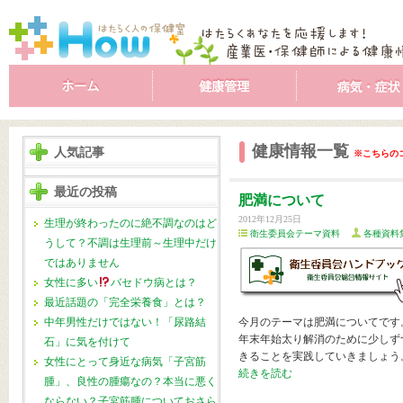
健康情報一覧
人気記事
※こちらの
最近の投稿
肥満について
2012年12月25日
生理が終わったのに絶不調なのはど
衛生委員会テーマ資料
各種資料
うして？不調は生理前～生理中だけ
ではありません
女性に多い
バセドウ病とは？
最近話題の「完全栄養食」とは？
中年男性だけではない！「尿路結
今月のテーマは肥満についてです
年末年始太り解消のために少しず
石」に気を付けて
きることを実践していきましょう
女性にとって身近な病気「子宮筋
続きを読む
腫」、良性の腫瘍なの？本当に悪く
ならない？子宮筋腫についておさら