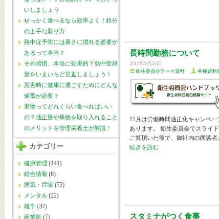
いしましょう
せっかく食べるなら効率よく！鉄分
の上手な取り方
熱中症予防には暑さに慣れる必要が
長時間勤務について
あるって本当？
その習慣、本当に効果的？熱中症対
2012年9月25日
衛生委員会テーマ資料
各種資料
策をいまいちど見直しましょう！
災害時に健康に過ごすためにどんな
備蓄が必要？
果物ってどれくらい食べればいい
の？適正量や果物を取り入れること
11月は労働時間適正化キャンペー
のメリットを管理栄養士が解説！
あります。 衛生委員会でスライ
ご覧頂いた後で、御社内の面談者
カテゴリー
続きを読む
健康管理
(141)
総合情報
(8)
病気・症状
(73)
メンタル
(22)
雑学
(37)
スタミナがつく食事
産業医
(7)