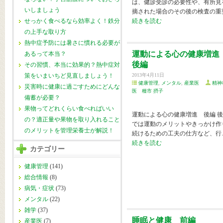
は、健診受診の必要性や、有所見
いしましょう
摘された場合のその後の検査の重
続きを読む
せっかく食べるなら効率よく！鉄分
の上手な取り方
熱中症予防には暑さに慣れる必要が
運動による心の健康増
あるって本当？
後編
その習慣、本当に効果的？熱中症対
策をいまいちど見直しましょう！
2013年4月11日
健康管理
,
メンタル
,
産業医
精神
災害時に健康に過ごすためにどんな
医 種市 摂子
備蓄が必要？
果物ってどれくらい食べればいい
運動による心の健康増進 後編 
の？適正量や果物を取り入れること
では運動のメリットやきっかけ作
のメリットを管理栄養士が解説！
続けるための工夫の仕方など、行
続きを読む
カテゴリー
健康管理
(141)
総合情報
(8)
病気・症状
(73)
メンタル
(22)
雑学
(37)
睡眠と健康 前編
産業医
(7)