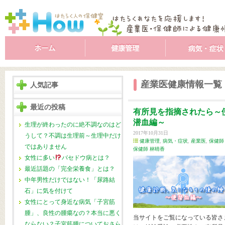
産業医健康情報一覧
人気記事
最近の投稿
有所見を指摘されたら～
潜血編～
生理が終わったのに絶不調なのはど
2017年10月31日
うして？不調は生理前～生理中だけ
健康管理
,
病気・症状
,
産業医
,
保健師
ではありません
保健師 林晴香
女性に多い
バセドウ病とは？
最近話題の「完全栄養食」とは？
中年男性だけではない！「尿路結
石」に気を付けて
女性にとって身近な病気「子宮筋
腫」、良性の腫瘍なの？本当に悪く
当サイトをご覧になっている皆さ
ならない？子宮筋腫についておさら