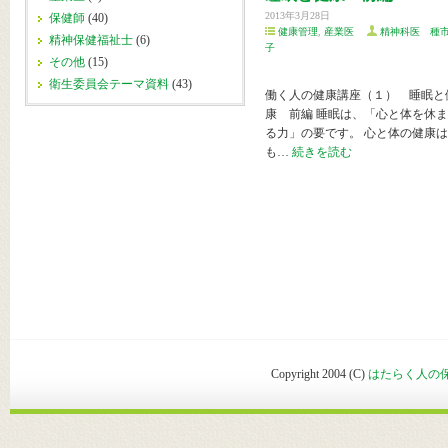
2013年3月28日
保健師
(40)
健康管理
,
産業医
精神科医 種市
精神保健福祉士
(6)
子
その他
(15)
衛生委員会テーマ資料
(43)
働く人の健康講座（１） 睡眠と
康 前編 睡眠は、「心と体を休
る力」の要です。 心と体の健康は
も…
続きを読む
Copyright 2004 (C)
はたらく人の