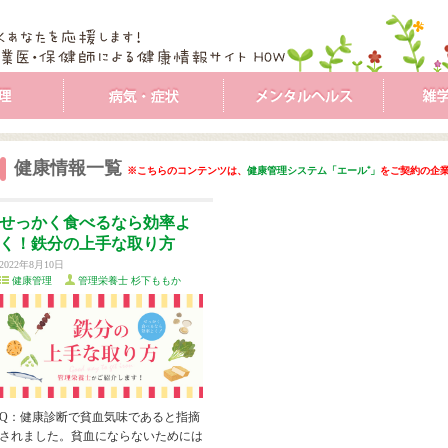
健康情報一覧
※こちらのコンテンツは、
健康管理システム「エール⁺」
をご契約の企
せっかく食べるなら効率よ
く！鉄分の上手な取り方
2022年8月10日
健康管理
管理栄養士 杉下ももか
Q：健康診断で貧血気味であると指摘
されました。貧血にならないためには