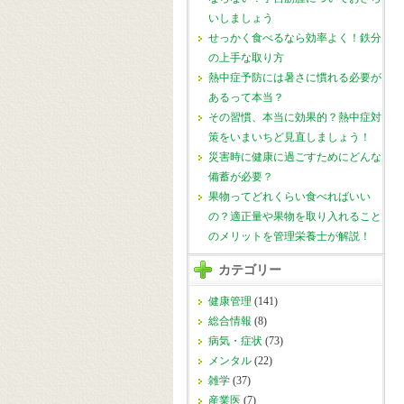
いしましょう
せっかく食べるなら効率よく！鉄分
の上手な取り方
熱中症予防には暑さに慣れる必要が
あるって本当？
その習慣、本当に効果的？熱中症対
策をいまいちど見直しましょう！
災害時に健康に過ごすためにどんな
備蓄が必要？
果物ってどれくらい食べればいい
の？適正量や果物を取り入れること
のメリットを管理栄養士が解説！
カテゴリー
健康管理
(141)
総合情報
(8)
病気・症状
(73)
メンタル
(22)
雑学
(37)
産業医
(7)