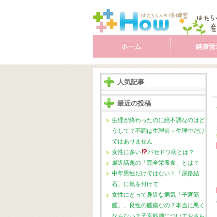
人気記事
最近の投稿
生理が終わったのに絶不調なのはど
うして？不調は生理前～生理中だけ
ではありません
女性に多い
バセドウ病とは？
最近話題の「完全栄養食」とは？
中年男性だけではない！「尿路結
石」に気を付けて
女性にとって身近な病気「子宮筋
腫」、良性の腫瘍なの？本当に悪く
ならない？子宮筋腫についておさら