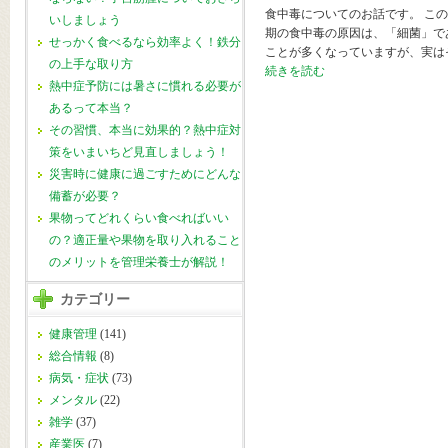
食中毒についてのお話です。 こ
いしましょう
期の食中毒の原因は、「細菌」で
せっかく食べるなら効率よく！鉄分
ことが多くなっていますが、実は
の上手な取り方
続きを読む
熱中症予防には暑さに慣れる必要が
あるって本当？
その習慣、本当に効果的？熱中症対
策をいまいちど見直しましょう！
災害時に健康に過ごすためにどんな
備蓄が必要？
果物ってどれくらい食べればいい
の？適正量や果物を取り入れること
のメリットを管理栄養士が解説！
カテゴリー
健康管理
(141)
総合情報
(8)
病気・症状
(73)
メンタル
(22)
雑学
(37)
産業医
(7)