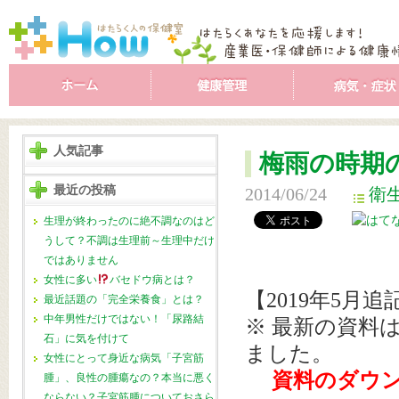
人気記事
梅雨の時期
最近の投稿
2014/06/24
衛
生理が終わったのに絶不調なのはど
うして？不調は生理前～生理中だけ
ではありません
女性に多い
バセドウ病とは？
【2019年5月追
最近話題の「完全栄養食」とは？
中年男性だけではない！「尿路結
※
最新の資料
石」に気を付けて
ました。
女性にとって身近な病気「子宮筋
資料のダウン
腫」、良性の腫瘍なの？本当に悪く
ならない？子宮筋腫についておさら