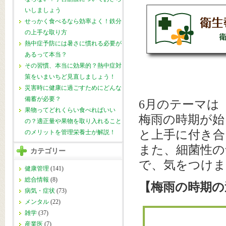
いしましょう
せっかく食べるなら効率よく！鉄分
の上手な取り方
熱中症予防には暑さに慣れる必要が
あるって本当？
その習慣、本当に効果的？熱中症対
策をいまいちど見直しましょう！
災害時に健康に過ごすためにどんな
備蓄が必要？
6月のテーマは
果物ってどれくらい食べればいい
梅雨の時期が始
の？適正量や果物を取り入れること
と上手に付き合
のメリットを管理栄養士が解説！
また、細菌性の
カテゴリー
で、気をつけ
健康管理
(141)
総合情報
(8)
【梅雨の時期の
病気・症状
(73)
メンタル
(22)
雑学
(37)
産業医
(7)