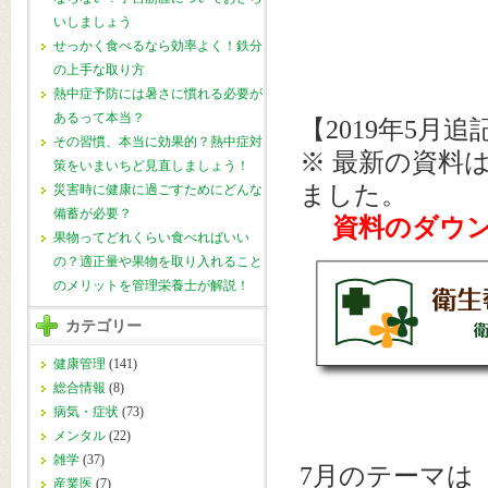
いしましょう
せっかく食べるなら効率よく！鉄分
の上手な取り方
熱中症予防には暑さに慣れる必要が
あるって本当？
【2019年5月追
その習慣、本当に効果的？熱中症対
※
最新の資料
策をいまいちど見直しましょう！
ました。
災害時に健康に過ごすためにどんな
備蓄が必要？
資料のダウン
果物ってどれくらい食べればいい
の？適正量や果物を取り入れること
のメリットを管理栄養士が解説！
カテゴリー
健康管理
(141)
総合情報
(8)
病気・症状
(73)
メンタル
(22)
雑学
(37)
7月のテーマは
産業医
(7)