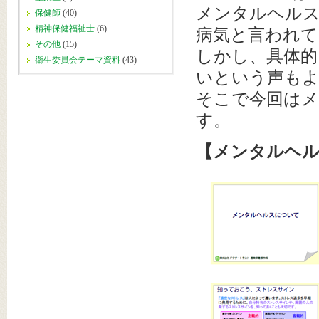
メンタルヘルス
保健師
(40)
精神保健福祉士
(6)
病気と言われて
その他
(15)
しかし、具体
衛生委員会テーマ資料
(43)
いという声も
そこで今回は
す。
【メンタルヘ