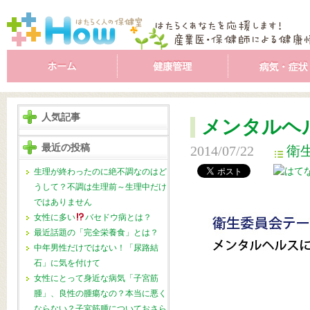
人気記事
メンタルヘ
最近の投稿
2014/07/22
衛
生理が終わったのに絶不調なのはど
うして？不調は生理前～生理中だけ
ではありません
女性に多い
バセドウ病とは？
最近話題の「完全栄養食」とは？
中年男性だけではない！「尿路結
石」に気を付けて
女性にとって身近な病気「子宮筋
腫」、良性の腫瘍なの？本当に悪く
ならない？子宮筋腫についておさら