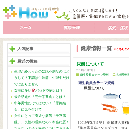
健康情報一覧
人気記事
※こちらの
最近の投稿
尿酸について
2014年9月24日
生理が終わったのに絶不調なのはど
衛生委員会テーマ資料
各種資料
うして？不調は生理前～生理中だけ
ではありません
女性に多い
バセドウ病とは？
最近話題の「完全栄養食」とは？
中年男性だけではない！「尿路結
石」に気を付けて
女性にとって身近な病気「子宮筋
腫」、良性の腫瘍なの？本当に悪く
【2019年5月追記】 ※ 最新の資料
「衛生委員会ハンドブック」サイ
ならない？子宮筋腫についておさら