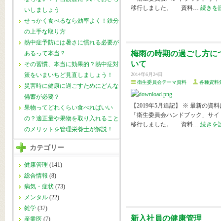
移行しました。 資料…
続きを
いしましょう
せっかく食べるなら効率よく！鉄分
の上手な取り方
熱中症予防には暑さに慣れる必要が
梅雨の時期の過ごし方に
あるって本当？
いて
その習慣、本当に効果的？熱中症対
策をいまいちど見直しましょう！
2014年6月24日
衛生委員会テーマ資料
各種資料
災害時に健康に過ごすためにどんな
備蓄が必要？
【2019年5月追記】 ※ 最新の資料
果物ってどれくらい食べればいい
「衛生委員会ハンドブック」サイ
の？適正量や果物を取り入れること
移行しました。 資料…
続きを
のメリットを管理栄養士が解説！
カテゴリー
健康管理
(141)
総合情報
(8)
病気・症状
(73)
メンタル
(22)
雑学
(37)
新入社員の健康管理
産業医
(7)