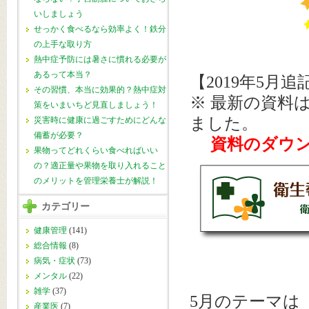
いしましょう
せっかく食べるなら効率よく！鉄分
の上手な取り方
熱中症予防には暑さに慣れる必要が
あるって本当？
【2019年5月追
その習慣、本当に効果的？熱中症対
※
最新の資料
策をいまいちど見直しましょう！
ました。
災害時に健康に過ごすためにどんな
備蓄が必要？
資料のダウン
果物ってどれくらい食べればいい
の？適正量や果物を取り入れること
のメリットを管理栄養士が解説！
カテゴリー
健康管理
(141)
総合情報
(8)
病気・症状
(73)
メンタル
(22)
雑学
(37)
5月のテーマは
産業医
(7)