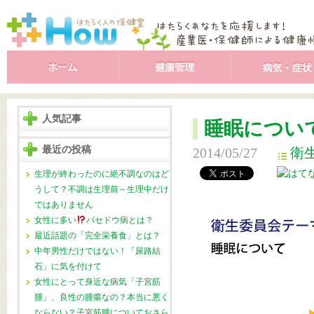
人気記事
睡眠につい
最近の投稿
2014/05/27
衛
生理が終わったのに絶不調なのはど
うして？不調は生理前～生理中だけ
ではありません
女性に多い
バセドウ病とは？
最近話題の「完全栄養食」とは？
中年男性だけではない！「尿路結
石」に気を付けて
女性にとって身近な病気「子宮筋
腫」、良性の腫瘍なの？本当に悪く
ならない？子宮筋腫についておさら