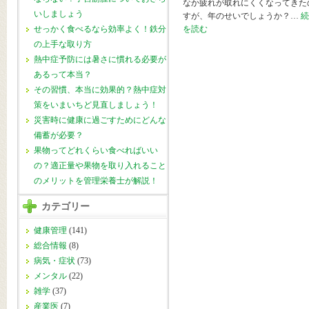
なか疲れが取れにくくなってきた
いしましょう
すが、年のせいでしょうか？…
続
を読む
せっかく食べるなら効率よく！鉄分
の上手な取り方
熱中症予防には暑さに慣れる必要が
あるって本当？
その習慣、本当に効果的？熱中症対
策をいまいちど見直しましょう！
災害時に健康に過ごすためにどんな
備蓄が必要？
果物ってどれくらい食べればいい
の？適正量や果物を取り入れること
のメリットを管理栄養士が解説！
カテゴリー
健康管理
(141)
総合情報
(8)
病気・症状
(73)
メンタル
(22)
雑学
(37)
産業医
(7)