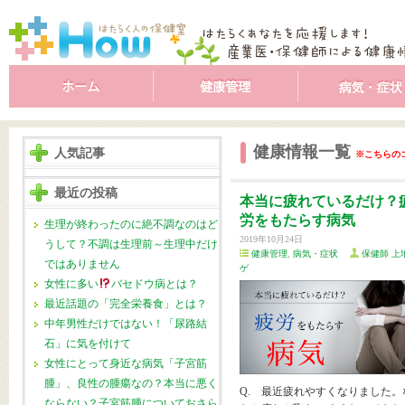
健康情報一覧
人気記事
※こちらの
最近の投稿
本当に疲れているだけ？
労をもたらす病気
生理が終わったのに絶不調なのはど
2019年10月24日
うして？不調は生理前～生理中だけ
健康管理
,
病気・症状
保健師 上
ではありません
ゲ
女性に多い
バセドウ病とは？
最近話題の「完全栄養食」とは？
中年男性だけではない！「尿路結
石」に気を付けて
女性にとって身近な病気「子宮筋
腫」、良性の腫瘍なの？本当に悪く
Q. 最近疲れやすくなりました。
ならない？子宮筋腫についておさら