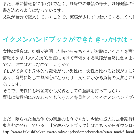
また、単に情報を得るだけでなく、妊娠中の母親の様子、妊婦健診の
書き込めるようになっています。
父親が自分で記入していくことで、実感が少しずつわいてくるような
イクメンハンドブックができたきっかけは・
女性の場合は、妊娠が判明した時から赤ちゃんがお腹にいることを実
情報えを取り入れながら出産に向けて準備をする意識が自然に働きま
では、男性はどうなのでしょうか？
子供ができても身体的な変化がない男性は、女性と比べると我が子に
あり、育児に対して無関心になったり、女性にかかる負荷の大変さに
あります。
そこで、男性にも出産前から父親としての意識を持ってもらい、
育児に積極的にかかわってもらうことを目的としてイクメンハンドブ
まだ、限られた自治体での実施のようですが、今後の拡大に是非期待
東京都の発行している、【父親ハンドブック】はこちらからダウンロ
http://www.fukushihoken.metro.tokyo.jp/kodomo/kosodate/ouen_navi/f_han