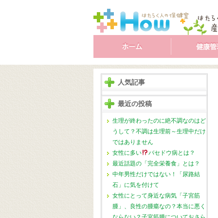
人気記事
最近の投稿
生理が終わったのに絶不調なのはど
うして？不調は生理前～生理中だけ
ではありません
女性に多い
バセドウ病とは？
最近話題の「完全栄養食」とは？
中年男性だけではない！「尿路結
石」に気を付けて
女性にとって身近な病気「子宮筋
腫」、良性の腫瘍なの？本当に悪く
ならない？子宮筋腫についておさら