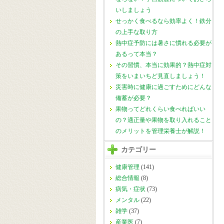
いしましょう
せっかく食べるなら効率よく！鉄分
の上手な取り方
熱中症予防には暑さに慣れる必要が
あるって本当？
その習慣、本当に効果的？熱中症対
策をいまいちど見直しましょう！
災害時に健康に過ごすためにどんな
備蓄が必要？
果物ってどれくらい食べればいい
の？適正量や果物を取り入れること
のメリットを管理栄養士が解説！
カテゴリー
健康管理
(141)
総合情報
(8)
病気・症状
(73)
メンタル
(22)
雑学
(37)
産業医
(7)