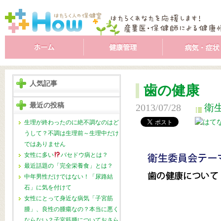
人気記事
歯の健康
最近の投稿
2013/07/28
衛
生理が終わったのに絶不調なのはど
うして？不調は生理前～生理中だけ
ではありません
女性に多い
バセドウ病とは？
最近話題の「完全栄養食」とは？
中年男性だけではない！「尿路結
石」に気を付けて
女性にとって身近な病気「子宮筋
腫」、良性の腫瘍なの？本当に悪く
ならない？子宮筋腫についておさら