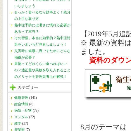
いしましょう
せっかく食べるなら効率よく！鉄分
の上手な取り方
熱中症予防には暑さに慣れる必要が
あるって本当？
【2019年5月追
その習慣、本当に効果的？熱中症対
※
最新の資料
策をいまいちど見直しましょう！
ました。
災害時に健康に過ごすためにどんな
備蓄が必要？
資料のダウン
果物ってどれくらい食べればいい
の？適正量や果物を取り入れること
のメリットを管理栄養士が解説！
カテゴリー
健康管理
(141)
総合情報
(8)
病気・症状
(73)
メンタル
(22)
雑学
(37)
8月のテーマは
産業医
(7)