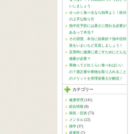
いしましょう
せっかく食べるなら効率よく！鉄分
の上手な取り方
熱中症予防には暑さに慣れる必要が
あるって本当？
その習慣、本当に効果的？熱中症対
策をいまいちど見直しましょう！
災害時に健康に過ごすためにどんな
備蓄が必要？
果物ってどれくらい食べればいい
の？適正量や果物を取り入れること
のメリットを管理栄養士が解説！
カテゴリー
健康管理
(141)
総合情報
(8)
病気・症状
(73)
メンタル
(22)
雑学
(37)
産業医
(7)