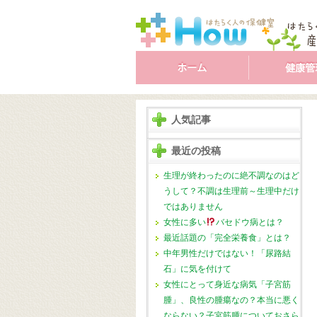
人気記事
最近の投稿
生理が終わったのに絶不調なのはど
うして？不調は生理前～生理中だけ
ではありません
女性に多い
バセドウ病とは？
最近話題の「完全栄養食」とは？
中年男性だけではない！「尿路結
石」に気を付けて
女性にとって身近な病気「子宮筋
腫」、良性の腫瘍なの？本当に悪く
ならない？子宮筋腫についておさら