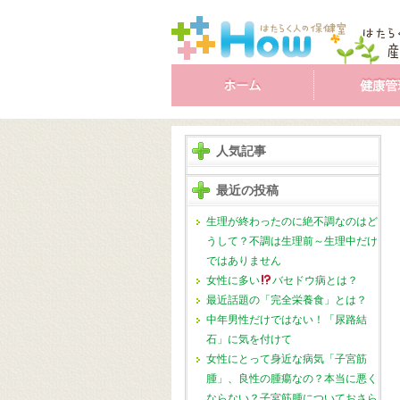
人気記事
最近の投稿
生理が終わったのに絶不調なのはど
うして？不調は生理前～生理中だけ
ではありません
女性に多い
バセドウ病とは？
最近話題の「完全栄養食」とは？
中年男性だけではない！「尿路結
石」に気を付けて
女性にとって身近な病気「子宮筋
腫」、良性の腫瘍なの？本当に悪く
ならない？子宮筋腫についておさら