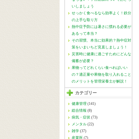
いしましょう
せっかく食べるなら効率よく！鉄分
の上手な取り方
熱中症予防には暑さに慣れる必要が
あるって本当？
その習慣、本当に効果的？熱中症対
策をいまいちど見直しましょう！
災害時に健康に過ごすためにどんな
備蓄が必要？
果物ってどれくらい食べればいい
の？適正量や果物を取り入れること
のメリットを管理栄養士が解説！
カテゴリー
健康管理
(141)
総合情報
(8)
病気・症状
(73)
メンタル
(22)
雑学
(37)
産業医
(7)