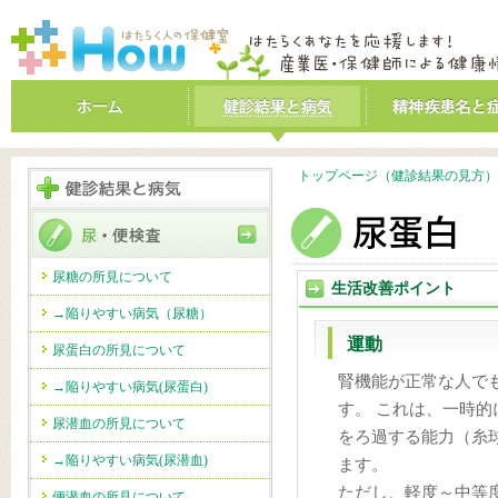
トップページ（健診結果の見方）
尿糖の所見について
生活改善ポイント
→陥りやすい病気（尿糖）
運動
尿蛋白の所見について
腎機能が正常な人で
→陥りやすい病気(尿蛋白)
す。 これは、一時
尿潜血の所見について
をろ過する能力（糸
→陥りやすい病気(尿潜血)
ます。
ただし、軽度～中等
便潜血の所見について