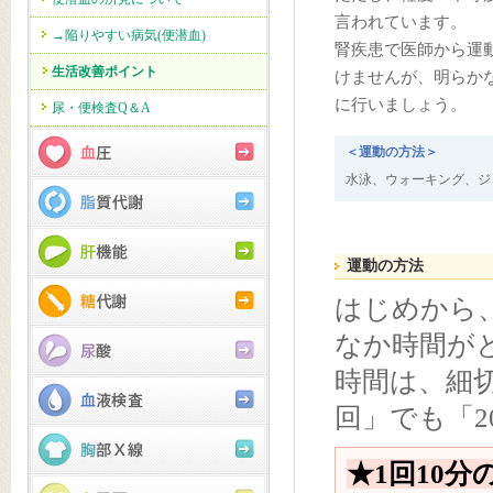
言われています。
→陥りやすい病気(便潜血)
腎疾患で医師から運
生活改善ポイント
けませんが、明らか
に行いましょう。
尿・便検査Q＆A
＜運動の方法＞
水泳、ウォーキング、ジ
運動の方法
はじめから
なか時間が
時間は、細切
回」でも「2
★1回10分