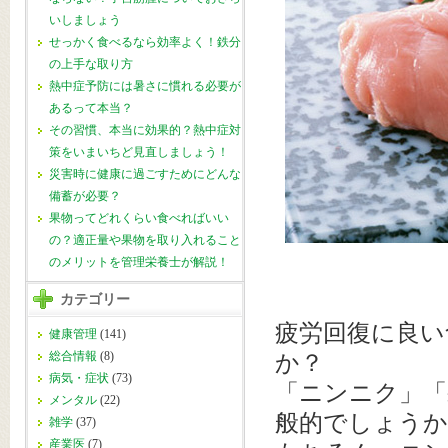
いしましょう
せっかく食べるなら効率よく！鉄分
の上手な取り方
熱中症予防には暑さに慣れる必要が
あるって本当？
その習慣、本当に効果的？熱中症対
策をいまいちど見直しましょう！
災害時に健康に過ごすためにどんな
備蓄が必要？
果物ってどれくらい食べればいい
の？適正量や果物を取り入れること
のメリットを管理栄養士が解説！
カテゴリー
疲労回復に良い
健康管理
(141)
総合情報
(8)
か？
病気・症状
(73)
「ニンニク」「
メンタル
(22)
般的でしょうか
雑学
(37)
産業医
(7)