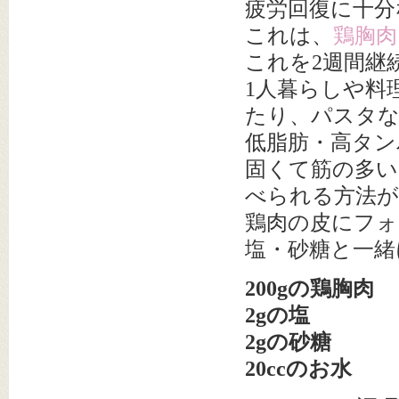
疲労回復に十分
これは、
鶏胸肉
これを2週間継
1人暮らしや料
たり、パスタ
低脂肪・高タン
固くて筋の多い
べられる方法
鶏肉の皮にフォ
塩・砂糖と一緒
200gの鶏胸肉
2gの塩
2gの砂糖
20ccのお水