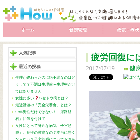
人気記事
疲労回復に
最近の投稿
2017/07/19
健
生理が終わったのに絶不調なのはど
うして？不調は生理前～生理中だけ
ではありません
女性に多い
バセドウ病とは？
最近話題の「完全栄養食」とは？
中年男性だけではない！「尿路結
石」に気を付けて
女性にとって身近な病気「子宮筋
腫」、良性の腫瘍なの？本当に悪く
ならない？子宮筋腫についておさら