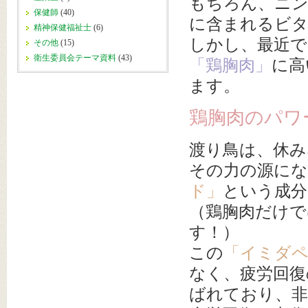
もちろん、ニン
保健師
(40)
に含まれるビタ
精神保健福祉士
(6)
しかし、最近で
その他
(15)
衛生委員会テーマ資料
(43)
「鶏胸肉」
に高
ます。
鶏胸肉のパワ
渡り鳥は、休み
その力の源に
ド」
という成分
（鶏胸肉だけで
す！）
この
「イミダ
なく、疲労回復
ばれており、非