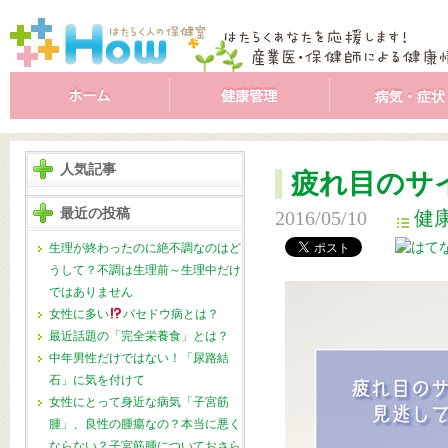
人気記事
疲れ目のサ
最近の投稿
2016/05/10
健
生理が終わったのに絶不調なのはど
うして？不調は生理前～生理中だけ
ではありません
女性に多い
バセドウ病とは？
最近話題の「完全栄養食」とは？
中年男性だけではない！「尿路結
石」に気を付けて
女性にとって身近な病気「子宮筋
腫」、良性の腫瘍なの？本当に悪く
ならない？子宮筋腫についておさら