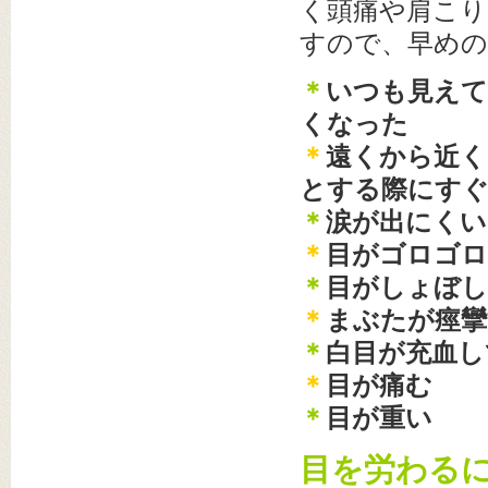
く頭痛や肩こり
すので、早めの
＊
いつも見えて
くなった
＊
遠くから近く
とする際にす
＊
涙が出にくい
＊
目がゴロゴ
＊
目がしょぼ
＊
まぶたが痙攣
＊
白目が充血し
＊
目が痛む
＊
目が重い
目を労わる