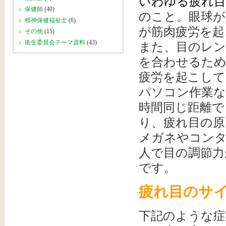
いわゆる疲れ
保健師
(40)
のこと。眼球が
精神保健福祉士
(6)
が筋肉疲労を起
その他
(15)
衛生委員会テーマ資料
(43)
また、目のレン
を合わせるため
疲労を起こして
パソコン作業な
時間同じ距離
り、疲れ目の原
メガネやコンタ
人で目の調節力
です。
疲れ目のサ
下記のような症