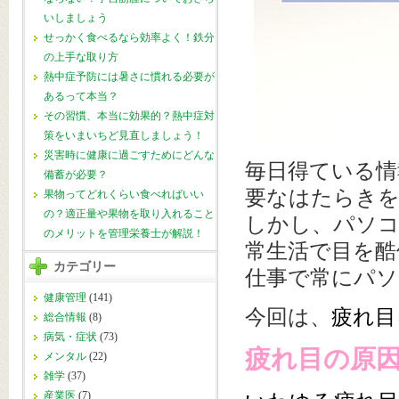
いしましょう
せっかく食べるなら効率よく！鉄分
の上手な取り方
熱中症予防には暑さに慣れる必要が
あるって本当？
その習慣、本当に効果的？熱中症対
策をいまいちど見直しましょう！
災害時に健康に過ごすためにどんな
毎日得ている情
備蓄が必要？
要なはたらき
果物ってどれくらい食べればいい
の？適正量や果物を取り入れること
しかし、パソコ
のメリットを管理栄養士が解説！
常生活で目を酷
カテゴリー
仕事で常にパ
健康管理
(141)
今回は、
疲れ目
総合情報
(8)
病気・症状
(73)
疲れ目の原
メンタル
(22)
雑学
(37)
産業医
(7)