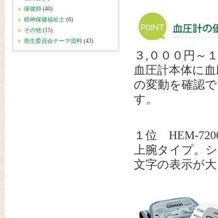
保健師
(40)
精神保健福祉士
(6)
その他
(15)
衛生委員会テーマ資料
(43)
３,０００円～
血圧計本体に血
の変動を確認で
す。
１位 HEM-7
上腕タイプ。
文字の表示が大