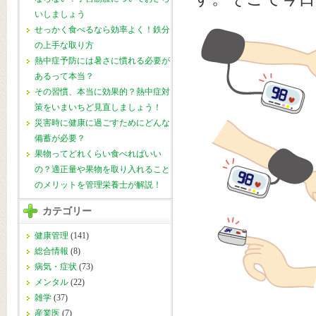
いしましょう
せっかく食べるなら効率よく！鉄分
の上手な取り方
熱中症予防には暑さに慣れる必要が
あるって本当？
その習慣、本当に効果的？熱中症対
策をいまいちど見直しましょう！
災害時に健康に過ごすためにどんな
備蓄が必要？
果物ってどれくらい食べればいい
の？適正量や果物を取り入れること
のメリットを管理栄養士が解説！
カテゴリー
健康管理
(141)
総合情報
(8)
病気・症状
(73)
メンタル
(22)
雑学
(37)
産業医
(7)