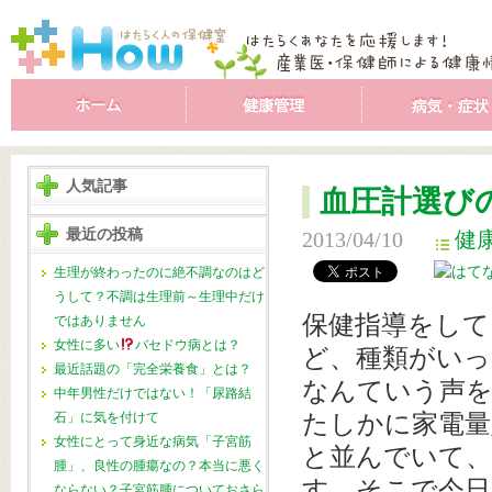
人気記事
血圧計選び
最近の投稿
2013/04/10
健
生理が終わったのに絶不調なのはど
うして？不調は生理前～生理中だけ
保健指導をして
ではありません
女性に多い
バセドウ病とは？
ど、種類がい
最近話題の「完全栄養食」とは？
なんていう声
中年男性だけではない！「尿路結
石」に気を付けて
たしかに家電量
女性にとって身近な病気「子宮筋
と並んでいて
腫」、良性の腫瘍なの？本当に悪く
す。そこで今日
ならない？子宮筋腫についておさら