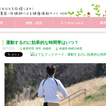
運動するのに効果的な時間帯はいつ？
2017/12/21
健康管理
,
雑学
,
保健師
保健師 柏崎沙緒梨