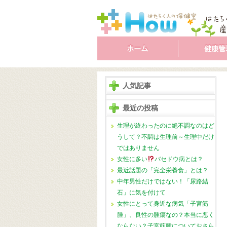
人気記事
最近の投稿
生理が終わったのに絶不調なのはど
うして？不調は生理前～生理中だけ
ではありません
女性に多い
バセドウ病とは？
最近話題の「完全栄養食」とは？
中年男性だけではない！「尿路結
石」に気を付けて
女性にとって身近な病気「子宮筋
腫」、良性の腫瘍なの？本当に悪く
ならない？子宮筋腫についておさら