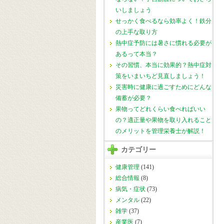
いしましょう
せっかく食べるなら効率よく！鉄分
の上手な取り方
熱中症予防には暑さに慣れる必要が
あるって本当？
その習慣、本当に効果的？熱中症対
策をいまいちど見直しましょう！
災害時に健康に過ごすためにどんな
備蓄が必要？
果物ってどれくらい食べればいい
の？適正量や果物を取り入れること
のメリットを管理栄養士が解説！
カテゴリー
健康管理
(141)
総合情報
(8)
病気・症状
(73)
メンタル
(22)
雑学
(37)
産業医
(7)