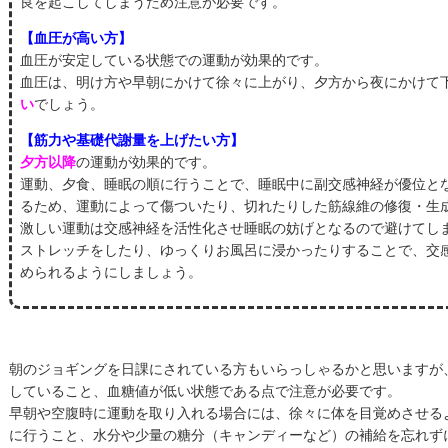
良を起こしてしまうため注意が必要です。
【血圧が高い方】
血圧が安定している状態での運動が効果的です。
血圧は、明け方や早朝にかけて徐々に上がり、夕方から夜にかけて
い
でしょう。
【筋力や基礎代謝量を上げたい方】
夕方以降
の運動が効果的です。
運動、夕食、睡眠の順に行うことで、睡眠中に副交感神経が優位と
るため、運動によって傷ついたり、切れたりした筋線維の修復・生
激しい運動は交感神経を活性化させ睡眠の妨げとなるので避けてし
ストレッチをしたり、ゆっくりお風呂に浸かったりすることで、交
められるようにしましょう。
朝のジョギングを日課にされている方もいらっしゃるかと思いますが
していること、血糖値が低い状態である点で注意が必要です。
早朝や空腹時に運動を取り入れる場合には、徐々に体を目覚めさせる
に行うこと、水分や少量の糖分（キャンディーなど）の補給を忘れず