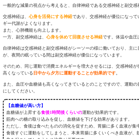
一般的な減量の視点から考えると、自律神経である交感神経と副交感
交感神経は、
心身を活発にする神経
であり、交感神経が優位になって
ギー代謝がよくなります。
また、心肺機能も向上します。
一方、副交感神経は、
心身を休めて回復させる神経
です。体温や血圧
自律神経は交感神経と副交感神経がシーソーの様に働いており、主に
が、夜間の眠っている間は副交感神経が優位になっています。
そのため、同じ運動で消費エネルギーを増大させるには、交感神経が
高くなっている
日中から夕方に運動することが効果的です
。
また、血圧や血糖値も高くなってきているとのことですので、運動の
にしてください。
【血糖値が高い方】
血糖値が上昇する
食後1時間後くらいの
運動が効果的です。
筋肉への糖の取り込みを促し、血糖値を下げる効果があります。
ただし、食後は食べたものの消化を促すため、胃腸に多く血液が集
食後すぐに運動をしてしまうと、本来胃腸に多くいくべき血液が、