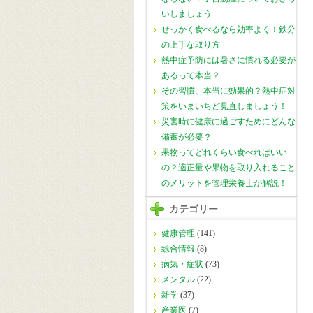
いしましょう
せっかく食べるなら効率よく！鉄分
の上手な取り方
熱中症予防には暑さに慣れる必要が
あるって本当？
その習慣、本当に効果的？熱中症対
策をいまいちど見直しましょう！
災害時に健康に過ごすためにどんな
備蓄が必要？
果物ってどれくらい食べればいい
の？適正量や果物を取り入れること
のメリットを管理栄養士が解説！
カテゴリー
健康管理
(141)
総合情報
(8)
病気・症状
(73)
メンタル
(22)
雑学
(37)
産業医
(7)