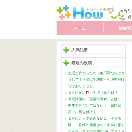
人気記事
最近の投稿
生理が終わったのに絶不調なのはど
うして？不調は生理前～生理中だけ
ではありません
女性に多い
バセドウ病とは？
最近話題の「完全栄養食」とは？
中年男性だけではない！「尿路結
石」に気を付けて
女性にとって身近な病気「子宮筋
腫」、良性の腫瘍なの？本当に悪く
ならない？子宮筋腫についておさら