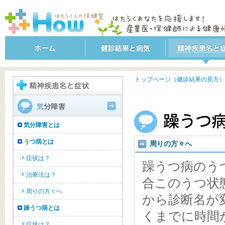
トップページ（健診結果の見方）
気分障害とは
うつ病とは
周りの方々へ
症状は？
躁うつ病のう
治療法は？
合このうつ状
周りの方々へ
から診断名が
躁うつ病とは
くまでに時間
症状は？