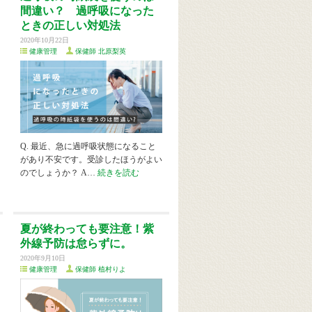
間違い？ 過呼吸になった
ときの正しい対処法
2020年10月22日
健康管理
保健師 北原梨英
Q. 最近、急に過呼吸状態になること
があり不安です。受診したほうがよい
のでしょうか？ A…
続きを読む
夏が終わっても要注意！紫
外線予防は怠らずに。
2020年9月10日
健康管理
保健師 植村りよ