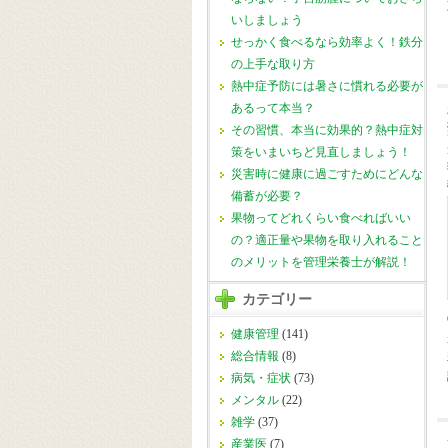
いしましょう
せっかく食べるなら効率よく！鉄分
の上手な取り方
熱中症予防には暑さに慣れる必要が
あるって本当？
その習慣、本当に効果的？熱中症対
策をいまいちど見直しましょう！
災害時に健康に過ごすためにどんな
備蓄が必要？
果物ってどれくらい食べればいい
の？適正量や果物を取り入れること
のメリットを管理栄養士が解説！
カテゴリー
健康管理
(141)
総合情報
(8)
病気・症状
(73)
メンタル
(22)
雑学
(37)
産業医
(7)