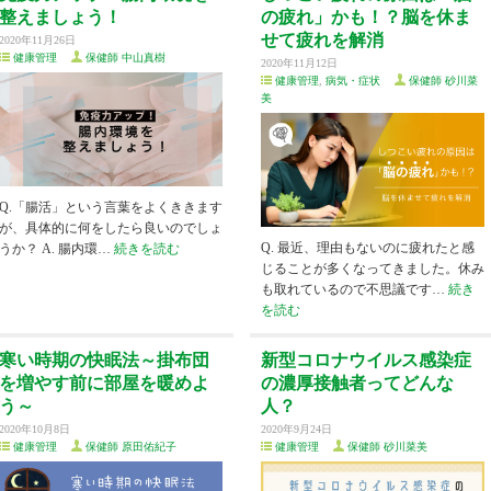
整えましょう！
の疲れ」かも！？脳を休ま
せて疲れを解消
2020年11月26日
健康管理
保健師 中山真樹
2020年11月12日
健康管理
,
病気・症状
保健師 砂川菜
美
Q.「腸活」という言葉をよくききます
が、具体的に何をしたら良いのでしょ
Q. 最近、理由もないのに疲れたと感
うか？ A. 腸内環…
続きを読む
じることが多くなってきました。休み
も取れているので不思議です…
続き
を読む
寒い時期の快眠法～掛布団
新型コロナウイルス感染症
を増やす前に部屋を暖めよ
の濃厚接触者ってどんな
う～
人？
2020年10月8日
2020年9月24日
健康管理
保健師 原田佑紀子
健康管理
保健師 砂川菜美