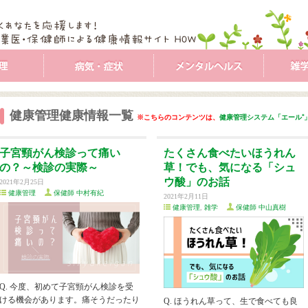
健康管理健康情報一覧
※こちらのコンテンツは、
健康管理システム「エール⁺
子宮頸がん検診って痛い
たくさん食べたいほうれん
の？～検診の実際～
草！でも、気になる「シュ
ウ酸」のお話
2021年2月25日
健康管理
保健師 中村有紀
2021年2月11日
健康管理
,
雑学
保健師 中山真樹
Q. 今度、初めて子宮頸がん検診を受
ける機会があります。痛そうだったり
Q. ほうれん草って、生で食べても良