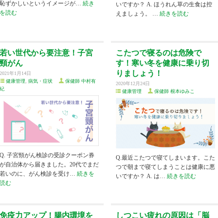
恥ずかしいというイメージが…
続き
いですか？ A. ほうれん草の生食は控
を読む
えましょう。 …
続きを読む
若い世代から要注意！子宮
こたつで寝るのは危険で
頸がん
す！寒い冬を健康に乗り切
りましょう！
2021年1月14日
健康管理
,
病気・症状
保健師 中村有
2020年12月24日
紀
健康管理
保健師 根本ゆみこ
Q. 子宮頸がん検診の受診クーポン券
Q.最近こたつで寝てしまいます。こた
が自治体から届きました。20代でまだ
つで朝まで寝てしまうことは健康に悪
若いのに、がん検診を受け…
続きを
いですか？ A. は…
続きを読む
読む
免疫力アップ！腸内環境を
しつこい疲れの原因は「脳