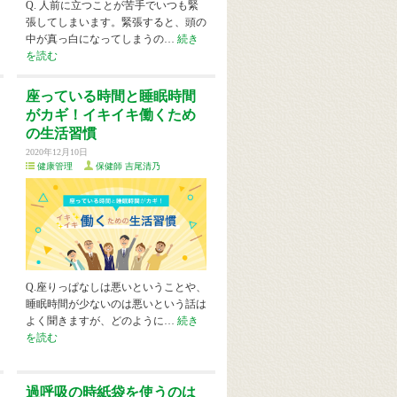
Q. 人前に立つことが苦手でいつも緊
張してしまいます。緊張すると、頭の
中が真っ白になってしまうの…
続き
を読む
座っている時間と睡眠時間
がカギ！イキイキ働くため
の生活習慣
2020年12月10日
健康管理
保健師 吉尾清乃
Q.座りっぱなしは悪いということや、
睡眠時間が少ないのは悪いという話は
よく聞きますが、どのように…
続き
を読む
過呼吸の時紙袋を使うのは