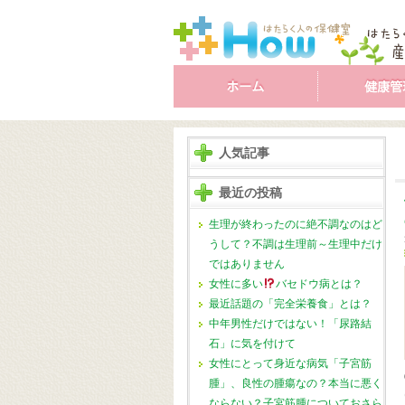
人気記事
最近の投稿
生理が終わったのに絶不調なのはど
うして？不調は生理前～生理中だけ
ではありません
女性に多い
バセドウ病とは？
最近話題の「完全栄養食」とは？
中年男性だけではない！「尿路結
石」に気を付けて
女性にとって身近な病気「子宮筋
腫」、良性の腫瘍なの？本当に悪く
ならない？子宮筋腫についておさら