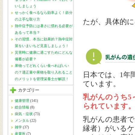
いしましょう
せっかく食べるなら効率よく！鉄分
の上手な取り方
たが、具体的
熱中症予防には暑さに慣れる必要が
あるって本当？
その習慣、本当に効果的？熱中症対
策をいまいちど見直しましょう！
災害時に健康に過ごすためにどんな
備蓄が必要？
果物ってどれくらい食べればいい
の？適正量や果物を取り入れること
日本では、1年
のメリットを管理栄養士が解説！
ています。
カテゴリー
乳がんのうち5
健康管理
(141)
られています
総合情報
(8)
病気・症状
(73)
乳がんの患者で
メンタル
(22)
縁者）がいるケ
雑学
(37)
産業医
(7)