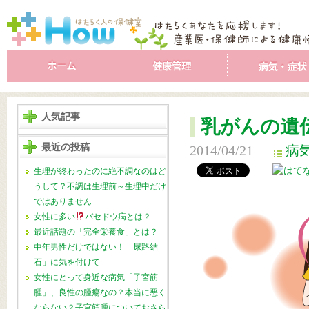
人気記事
乳がんの遺
最近の投稿
2014/04/21
病
生理が終わったのに絶不調なのはど
うして？不調は生理前～生理中だけ
ではありません
女性に多い
バセドウ病とは？
最近話題の「完全栄養食」とは？
中年男性だけではない！「尿路結
石」に気を付けて
女性にとって身近な病気「子宮筋
腫」、良性の腫瘍なの？本当に悪く
ならない？子宮筋腫についておさら