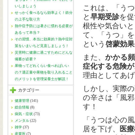
いしましょう
これは、「うつ
せっかく食べるなら効率よく！鉄分
と
早期受診
を促
の上手な取り方
根性や気合いと
熱中症予防には暑さに慣れる必要が
あるって本当？
て、「うつ」を
その習慣、本当に効果的？熱中症対
という
啓蒙効果
策をいまいちど見直しましょう！
災害時に健康に過ごすためにどんな
また、
かかる頻
備蓄が必要？
症化する危険が
果物ってどれくらい食べればいい
の？適正量や果物を取り入れること
理由としてあ
のメリットを管理栄養士が解説！
しかし、実際の
カテゴリー
の辛さは「風邪
健康管理
(141)
す！
総合情報
(8)
病気・症状
(73)
「うつは心の風
メンタル
(22)
雑学
(37)
居を下げ、
医療
産業医
(7)