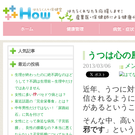
人気記事
うつは心の
最近の投稿
2013/03/06
メ
生理が終わったのに絶不調なのはど
うして？不調は生理前～生理中だけ
近年、うつに対
ではありません
女性に多い
バセドウ病とは？
信されるように
最近話題の「完全栄養食」とは？
があるという
中年男性だけではない！「尿路結
石」に気を付けて
そんな中、高い
女性にとって身近な病気「子宮筋
腫」、良性の腫瘍なの？本当に悪く
邪です
」という
ならない？子宮筋腫についておさら