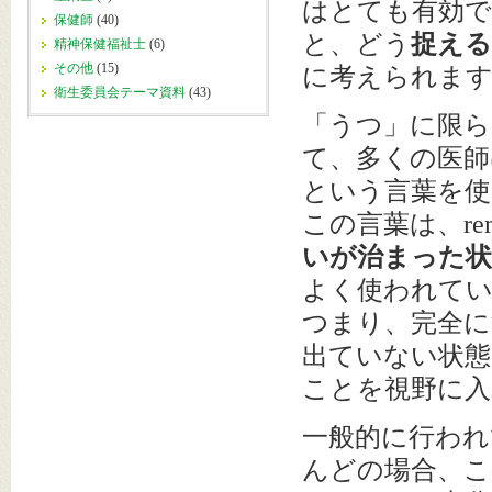
はとても有効で
保健師
(40)
と、どう
捉え
精神保健福祉士
(6)
その他
(15)
に考えられま
衛生委員会テーマ資料
(43)
「うつ」に限ら
て、多くの医師
という言葉を使
この言葉は、re
いが治まった状
よく使われてい
つまり、完全に
出ていない状態
ことを視野に
一般的に行われ
んどの場合、こ