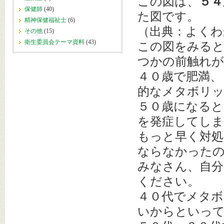
この図は、
５４
保健師
(40)
た図です。
精神保健福祉士
(6)
（出典：よくわ
その他
(15)
衛生委員会テーマ資料
(43)
この図をみると
つかの前触れ
４０歳で肥満、
的なメタボリ
５０歳になると
を発症してし
もっと早く対処
ならなかった
みなさん、自分
ください。
４０代でメタボ
いからといっ