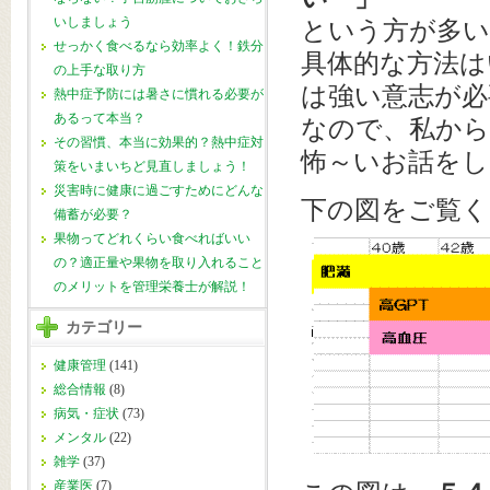
いしましょう
という方が多い
せっかく食べるなら効率よく！鉄分
具体的な方法
の上手な取り方
は強い意志が必
熱中症予防には暑さに慣れる必要が
あるって本当？
なので、私から
その習慣、本当に効果的？熱中症対
怖～いお話をし
策をいまいちど見直しましょう！
災害時に健康に過ごすためにどんな
下の図をご覧く
備蓄が必要？
果物ってどれくらい食べればいい
の？適正量や果物を取り入れること
のメリットを管理栄養士が解説！
カテゴリー
健康管理
(141)
総合情報
(8)
病気・症状
(73)
メンタル
(22)
雑学
(37)
産業医
(7)