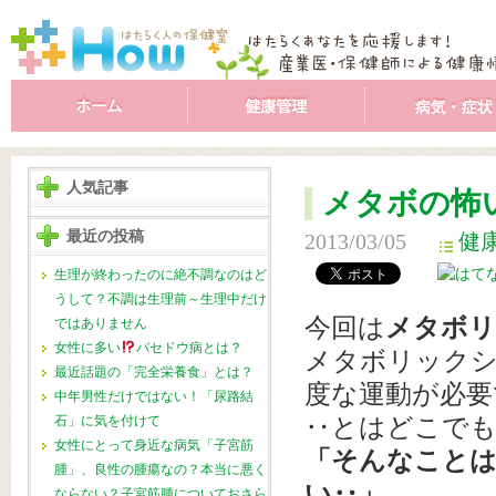
人気記事
メタボの怖
最近の投稿
2013/03/05
健
生理が終わったのに絶不調なのはど
うして？不調は生理前～生理中だけ
今回は
メタボリ
ではありません
女性に多い
バセドウ病とは？
メタボリックシ
最近話題の「完全栄養食」とは？
度な運動が必要
中年男性だけではない！「尿路結
石」に気を付けて
‥とはどこで
女性にとって身近な病気「子宮筋
「そんなこと
腫」、良性の腫瘍なの？本当に悪く
い‥」
ならない？子宮筋腫についておさら