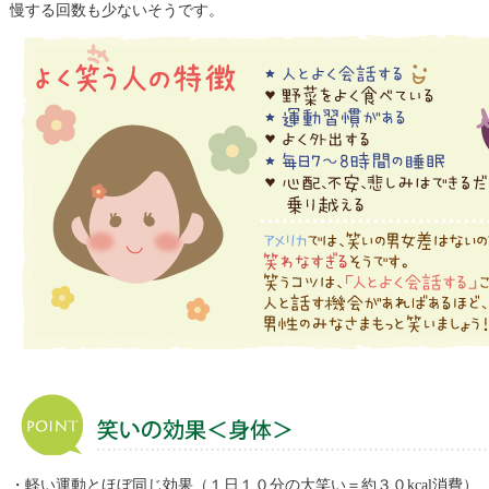
慢する回数も少ないそうです。
・軽い運動とほぼ同じ効果（１日１０分の大笑い＝約３０kcal消費）