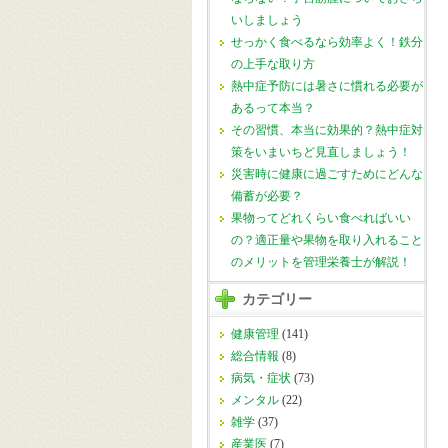
いしましょう
せっかく食べるなら効率よく！鉄分
の上手な取り方
熱中症予防には暑さに慣れる必要が
あるって本当？
その習慣、本当に効果的？熱中症対
策をいまいちど見直しましょう！
災害時に健康に過ごすためにどんな
備蓄が必要？
果物ってどれくらい食べればいい
の？適正量や果物を取り入れること
のメリットを管理栄養士が解説！
カテゴリー
健康管理
(141)
総合情報
(8)
病気・症状
(73)
メンタル
(22)
雑学
(37)
産業医
(7)