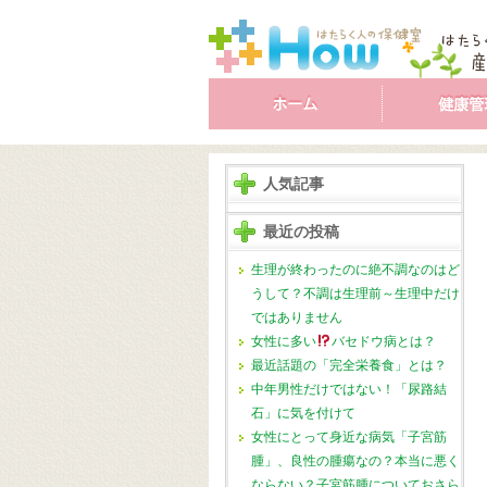
人気記事
最近の投稿
生理が終わったのに絶不調なのはど
うして？不調は生理前～生理中だけ
ではありません
女性に多い
バセドウ病とは？
最近話題の「完全栄養食」とは？
中年男性だけではない！「尿路結
石」に気を付けて
女性にとって身近な病気「子宮筋
腫」、良性の腫瘍なの？本当に悪く
ならない？子宮筋腫についておさら