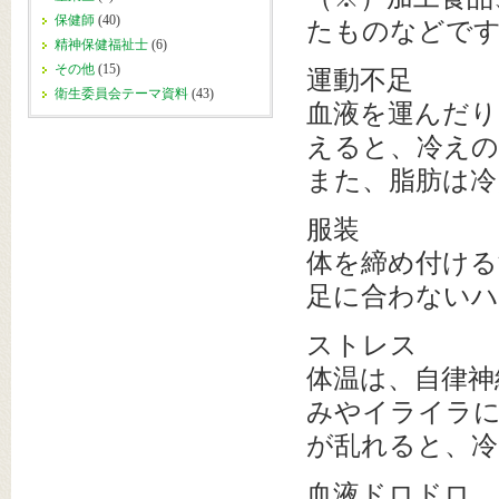
保健師
(40)
たものなどで
精神保健福祉士
(6)
その他
(15)
運動不足
衛生委員会テーマ資料
(43)
血液を運んだ
えると、冷えの
また、脂肪は冷
服装
体を締め付ける
足に合わないハ
ストレス
体温は、自律神
みやイライラ
が乱れると、冷
血液ドロドロ