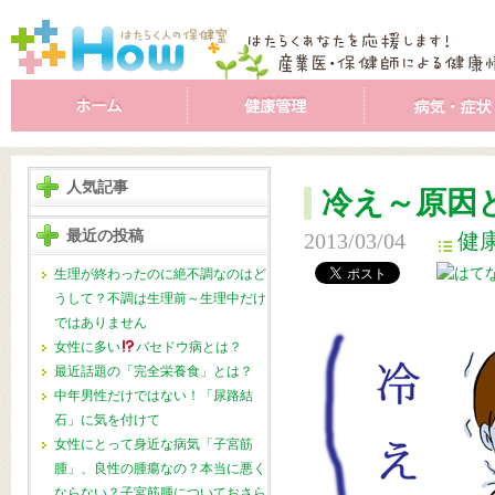
人気記事
冷え～原因
最近の投稿
2013/03/04
健
生理が終わったのに絶不調なのはど
うして？不調は生理前～生理中だけ
ではありません
女性に多い
バセドウ病とは？
最近話題の「完全栄養食」とは？
中年男性だけではない！「尿路結
石」に気を付けて
女性にとって身近な病気「子宮筋
腫」、良性の腫瘍なの？本当に悪く
ならない？子宮筋腫についておさら