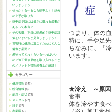
いしましょう
せっかく食べるなら効率よく！鉄分
の上手な取り方
熱中症予防には暑さに慣れる必要が
あるって本当？
つまり、体の血
その習慣、本当に効果的？熱中症対
策をいまいちど見直しましょう！
特に、手や足先
災害時に健康に過ごすためにどんな
ちなみに、「冷
備蓄が必要？
います。
果物ってどれくらい食べればいい
の？適正量や果物を取り入れること
のメリットを管理栄養士が解説！
カテゴリー
健康管理
(141)
★冷え ～原因
総合情報
(8)
病気・症状
(73)
食事
メンタル
(22)
体を冷やす食べ
雑学
(37)
（※）加工食品
産業医
(7)