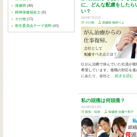
に、どんな配慮をしたら
保健師
(40)
い？
精神保健福祉士
(6)
2019年7月25日
その他
(15)
その他
保健師 植村りよ
衛生委員会テーマ資料
(43)
Q がん治療で休んでいた社員が復
希望しています。復職の対応を進
にあたり、会社と…
続きを読む
私の頭痛は何頭痛？
2019年6月13日
病気・症状
保健師 佐藤十和子