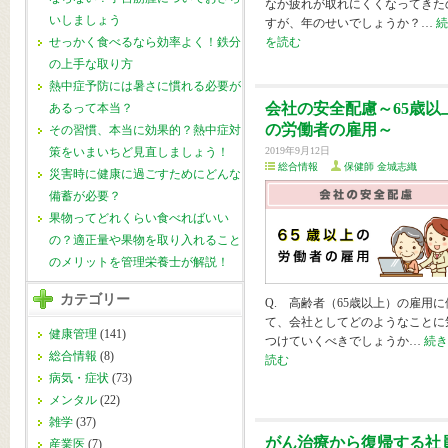
なか疲れが取れにくくなってきた
いしましょう
すが、年のせいでしょうか？…
続
を読む
せっかく食べるなら効率よく！鉄分
の上手な取り方
熱中症予防には暑さに慣れる必要が
会社の安全配慮～65歳以
あるって本当？
の労働者の雇用～
その習慣、本当に効果的？熱中症対
策をいまいちど見直しましょう！
2019年9月12日
総合情報
保健師 金城志織
災害時に健康に過ごすためにどんな
備蓄が必要？
果物ってどれくらい食べればいい
の？適正量や果物を取り入れること
のメリットを管理栄養士が解説！
カテゴリー
Q. 高齢者（65歳以上）の雇用に
て、会社としてどのようなことに
健康管理
(141)
つけていくべきでしょうか…
続き
総合情報
(8)
読む
病気・症状
(73)
メンタル
(22)
雑学
(37)
がん治療から復帰する社
産業医
(7)