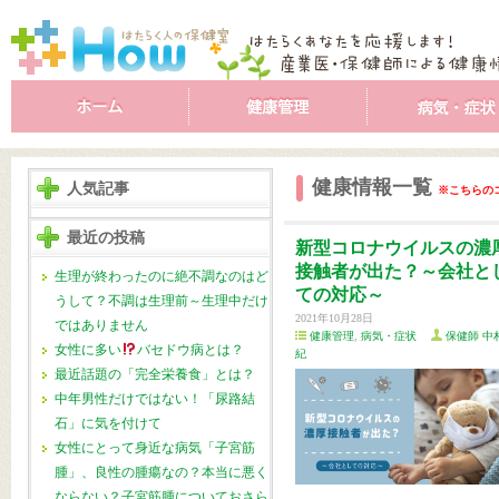
健康情報一覧
人気記事
※こちらの
最近の投稿
新型コロナウイルスの濃
接触者が出た？～会社と
生理が終わったのに絶不調なのはど
ての対応～
うして？不調は生理前～生理中だけ
2021年10月28日
ではありません
健康管理
,
病気・症状
保健師 中
女性に多い
バセドウ病とは？
紀
最近話題の「完全栄養食」とは？
中年男性だけではない！「尿路結
石」に気を付けて
女性にとって身近な病気「子宮筋
腫」、良性の腫瘍なの？本当に悪く
ならない？子宮筋腫についておさら