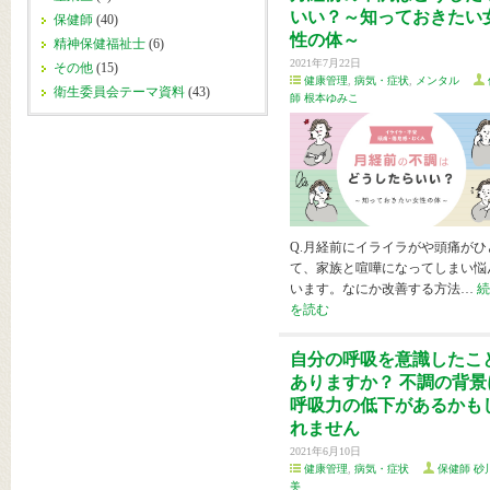
いい？～知っておきたい
保健師
(40)
性の体～
精神保健福祉士
(6)
2021年7月22日
その他
(15)
健康管理
,
病気・症状
,
メンタル
衛生委員会テーマ資料
(43)
師 根本ゆみこ
Q.月経前にイライラがや頭痛がひ
て、家族と喧嘩になってしまい悩
います。なにか改善する方法…
続
を読む
自分の呼吸を意識したこ
ありますか？ 不調の背景
呼吸力の低下があるかも
れません
2021年6月10日
健康管理
,
病気・症状
保健師 砂
美