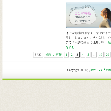
Q. この頃疲れやすく、すぐにイ
ラしてしまいます。そんな時、メ
アで「不調の原因には悪い呼…
続
を読む
3 / 20
«新しい更新
1
2
3
4
5
...
10
20
Copyright 2004 (C)
はたらく人の