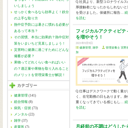
Q.社員より、新型コロナウイルス
いしましょう
厚接触者になったかもしれないと
せっかく食べるなら効率よく！鉄分
を受けました。保健所に報告…
続
を読む
の上手な取り方
熱中症予防には暑さに慣れる必要が
フィジカルアクティビテ
あるって本当？
を増やそう！
その習慣、本当に効果的？熱中症対
策をいまいちど見直しましょう！
2021年9月9日
健康管理
,
雑学
管理栄養士 宮野
災害時に健康に過ごすためにどんな
加
備蓄が必要？
果物ってどれくらい食べればいい
の？適正量や果物を取り入れること
のメリットを管理栄養士が解説！
カテゴリー
Q.仕事はデスクワークで動く量が
健康管理
(141)
く、在宅勤務の日もあります。身
総合情報
(8)
重くなってきている感じもし…
続
を読む
病気・症状
(73)
メンタル
(22)
雑学
(37)
月経前の不調はどうした
産業医
(7)